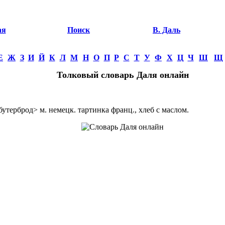
ая
Поиск
В. Даль
Е
Ж
З
И
Й
К
Л
М
Н
О
П
Р
С
Т
У
Ф
Х
Ц
Ч
Ш
Щ
Толковый словарь Даля онлайн
терброд> м. немецк. тартинка франц., хлеб с маслом.