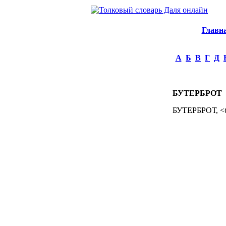
Главн
А
Б
В
Г
Д
БУТЕРБРОТ
БУТЕРБРОТ, <бу