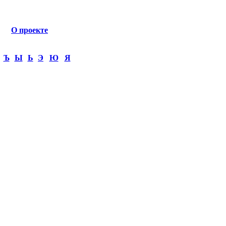
О проекте
Ъ
Ы
Ь
Э
Ю
Я