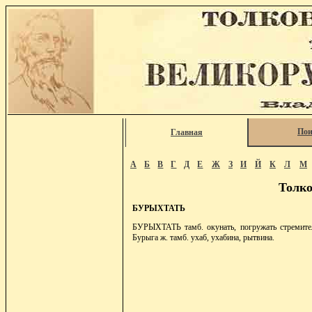
Пои
Главная
А
Б
В
Г
Д
Е
Ж
З
И
Й
К
Л
М
Толко
БУРЫХТАТЬ
БУРЫХТАТЬ тамб. окунать, погружать стремитель
Бурыга ж. тамб. ухаб, ухабина, рытвина.