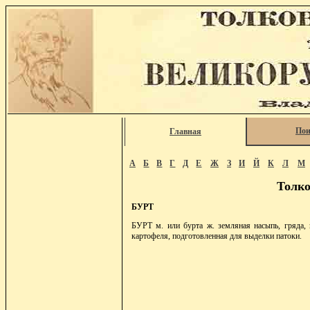
Пои
Главная
А
Б
В
Г
Д
Е
Ж
З
И
Й
К
Л
М
Толко
БУРТ
БУРТ м. или бурта ж. земляная насыпь, гряда, 
картофеля, подготовленная для выделки патоки.