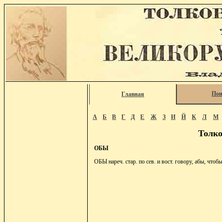
Пои
Главная
А
Б
В
Г
Д
Е
Ж
З
И
Й
К
Л
М
Толко
ОБЫ
ОБЫ нареч. стар. по сев. и вост. говору, абы, чтобы