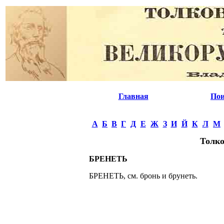
Главная
Пои
А
Б
В
Г
Д
Е
Ж
З
И
Й
К
Л
М
Толко
БРЕНЕТЬ
БРЕНЕТЬ, см. бронь и брунеть.