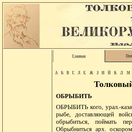
Пои
Главная
А
Б
В
Г
Д
Е
Ж
З
И
Й
К
Л
М
Толковый
ОБРЫБИТЬ
ОБРЫБИТЬ кого, урал.-казач
рыбе, доставляющей войс
обрыбиться, поймать п
Обрыбниться арх. оскором