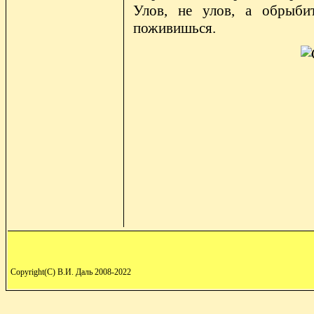
Улов, не улов, а обрыби
поживишься.
Copyright(C) В.И. Даль 2008-2022