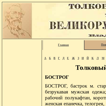
Пои
Главная
А
Б
В
Г
Д
Е
Ж
З
И
Й
К
Л
М
Толковый
БОСТРОГ
БОСТРОГ, бастрок м. стар.
безрукавая мужская одежа;
рабочий полукафтан, коротк
женская епанечка, телогрея,