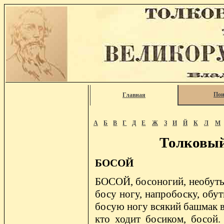
Пои
Главная
А
Б
В
Г
Д
Е
Ж
З
И
Й
К
Л
М
Толковый
БОСОЙ
БОСОЙ, босоногий, необутый
босу ногу, напробоску, обут
босую ногу всякий башмак в
кто ходит босиком, босой. 