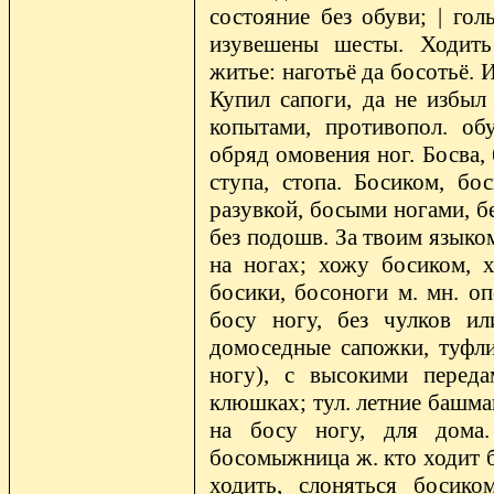
состояние без обуви; | гол
изувешены шесты. Ходить
житье: наготьё да босотьё. И 
Купил сапоги, да не избыл
копытами, противопол. об
обряд омовения ног. Босва, 
ступа, стопа. Босиком, бо
разувкой, босыми ногами, бе
без подошв. За твоим языко
на ногах; хожу босиком, х
босики, босоноги м. мн. о
босу ногу, без чулков ил
домоседные сапожки, туфли
ногу), с высокими переда
клюшках; тул. летние башмак
на босу ногу, для дома.
босомыжница ж. кто ходит б
ходить, слоняться босико