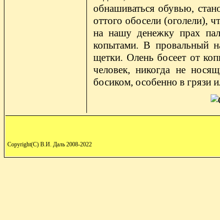
обнашиваться обувью, стано
оттого обосели (оголели), чт
на нашу денежку прах пал)
копытами. В провальный н
щетки. Олень босеет от коп
человек, никогда не носящ
босиком, особенно в грязи и
Copyright(C) В.И. Даль 2008-2022