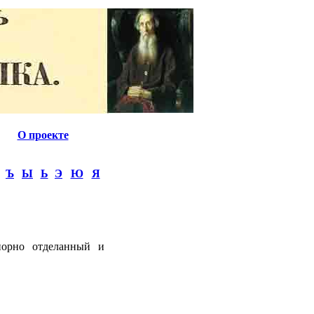
О проекте
Ъ
Ы
Ь
Э
Ю
Я
порно отделанный и