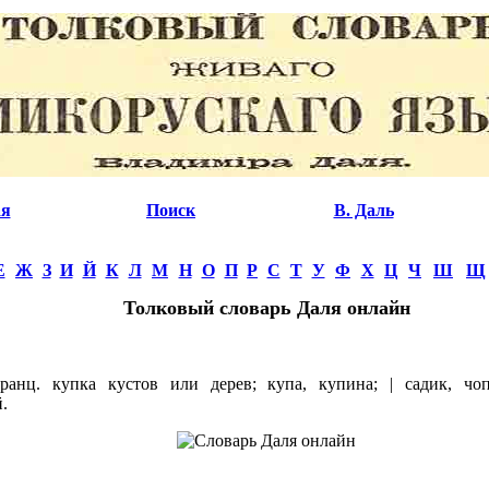
ая
Поиск
В. Даль
Е
Ж
З
И
Й
К
Л
М
Н
О
П
Р
С
Т
У
Ф
Х
Ц
Ч
Ш
Щ
Толковый словарь Даля онлайн
анц. купка кустов или дерев; купа, купина; | садик, чо
.