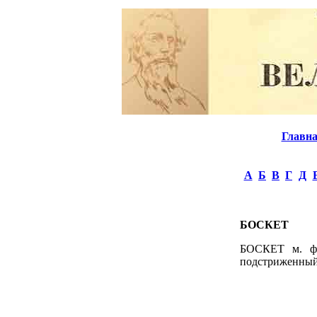
Главн
А
Б
В
Г
Д
БОСКЕТ
БОСКЕТ м. фр
подстриженный