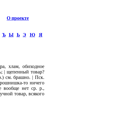
О проекте
Ъ
Ы
Ь
Э
Ю
Я
ра, хлам, обиходное
нь; | щепенный товар?
.) см. брашно. | Пск.
борошнишка-то ничего
 вообще нет ср. р.,
учной товар, всякого