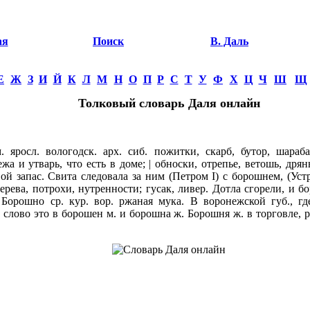
ая
Поиск
В. Даль
Е
Ж
З
И
Й
К
Л
М
Н
О
П
Р
С
Т
У
Ф
Х
Ц
Ч
Ш
Щ
Толковый словарь Даля онлайн
росл. вологодск. арх. сиб. пожитки, скарб, бутор, шараба
жа и утварь, что есть в доме; | обноски, отрепье, ветошь, дря
ой запас. Свита следовала за ним (Петром I) с борошнем, (Устр
черева, потрохи, нутренности; гусак, ливер. Дотла сгорели, и 
 Борошно ср. кур. вор. ржаная мука. В воронежской губ., где
слово это в борошен м. и борошна ж. Борошня ж. в торговле, р