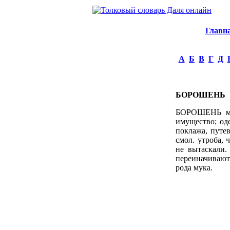
Главн
А
Б
В
Г
Д
БОРОШЕНЬ
БОРОШЕНЬ м. я
имущество; оде
поклажа, путев
смол. утроба, 
не вытаскали.
переиначивают 
рода мука.