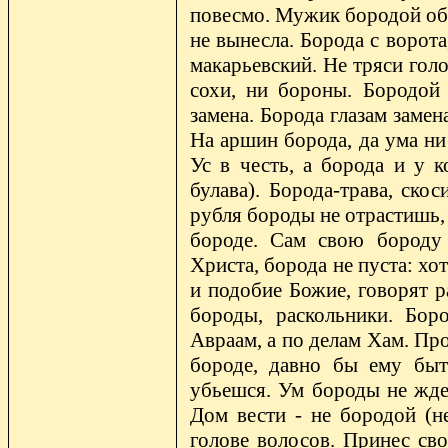
повесмо. Мужик бородой обр
не вынесла. Борода с ворота
макарьевский. Не тряси голо
сохи, ни бороны. Бородой
замена. Борода глазам замен
На аршин борода, да ума ни 
Ус в честь, а борода и у к
булава). Борода-трава, ско
рубля бороды не отрастишь, 
бороде. Сам свою бороду 
Христа, борода не пуста: хо
и подобие Божие, говорят р
бороды, раскольники. Бор
Авраам, а по делам Хам. Пр
бороде, давно бы ему быт
убьешся. Ум бороды не ждет
Дом вести - не бородой (н
голове волосов. Принес св