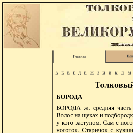
Пои
Главная
А
Б
В
Г
Д
Е
Ж
З
И
Й
К
Л
М
Толковый
БОРОДА
БОРОДА ж. средняя часть 
Волос на щеках и подбородке
у кого заступом. Сам с ного
ноготок. Старичок с кувши