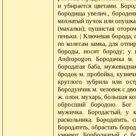
и убирается цветами. Бород
бородища увелич., бороденк
мохнатый пучок или опушка; 
(махалки); пушистая отороч
пеньки. | Ключевая борода,
по колесам замка, для отпир
бороды, носит бороду; у к
Andropogon. Бородачка м. 
бородатая баба, мужевидн
бродок м. пробойка, кузнеч
круглого зубрила или ост
Бородунчик м. человек с дв
ж. олон. мухарь, большая ко
обросший бородою. Бог с
мужичка. Бородастый, у к
раскольника. Бородатить, 
Бородатеть, обрастать боро
умнеют. Борбодчатый, с бо