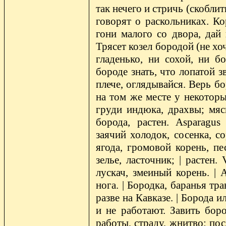
так нечего и стричь (скоблит
говорят о раскольниках. Ко
гони малого со двора, дай 
Трясет козел бородой (не хоч
гладенько, ни сохой, ни б
бороде знать, что лопатой з
плече, оглядывайся. Верь бо
на том же месте у некоторы
груди индюка, драхвы; мяс
борода, растен. Asparagus 
заячий холодок, сосенка, с
ягода, громовой корень, пес
зелье, ласточник; | растен. 
лускач, змеиный корень. | 
нога. | Бородка, баранья тра
разве на Кавказе. | Борода 
и не работают. Завить боро
работы, страду, жнитво: по