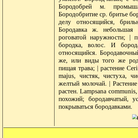
Бородобрей м. промышл
Бородобритие ср. бритье бо
делу относящийся, бриль
Бородавка ж. небольшая 
роговатой наружности; | 
бородка, волос. И бород
относящийся. Бородавочный 
же, или виды того же род
пищая трава; | растение Cer
majus, чистяк, чистуха, чи
желтый молочай. | Растение
растен. Lampsana communis,
похожий; бородавчатый, ус
покрываться бородавками.