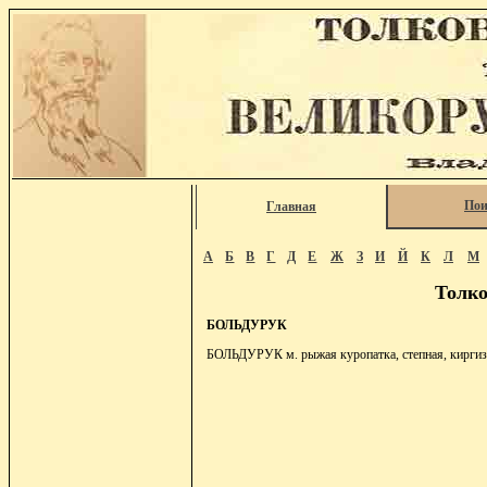
Пои
Главная
А
Б
В
Г
Д
Е
Ж
З
И
Й
К
Л
М
Толко
БОЛЬДУРУК
БОЛЬДУРУК м. рыжая куропатка, степная, киргизск