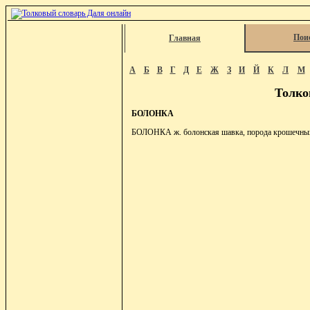
Пои
Главная
А
Б
В
Г
Д
Е
Ж
З
И
Й
К
Л
М
Толко
БОЛОНКА
БОЛОНКА ж. болонская шавка, порода крошечных