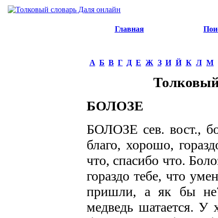
Главная
Пои
А
Б
В
Г
Д
Е
Ж
З
И
Й
К
Л
М
Толковый
БОЛОЗЕ
БОЛОЗЕ сев. вост., бо
благо, хорошо, горазд
что, спасибо что. Боло
гораздо тебе, что уме
пришли, а як бы не?
медведь шатается. У 