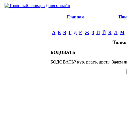
Главная
Пои
А
Б
В
Г
Д
Е
Ж
З
И
Й
К
Л
М
Толко
БОДОВАТЬ
БОДОВАТЬ? кур. рвать, драть. Зачем я