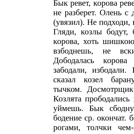
Бык ревет, корова реве
не разберет. Олень с 
(увязил). Не подходи, 
Гляди, козлы бодут, 
корова, хоть шишкою 
взбоднешь, не вск
Дободалась корова
забодали, избодали. 
сказал козел баран
тычком. Досмотрщик
Козлята прободались 
уймешь. Бык сбодну
бодение ср. окончат. б
рогами, толчки чем