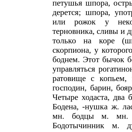
петушья шпора, остры
дерется; шпора, упот
или рожок у некот
терновника, сливы и д
только на коре (ши
скорпиона, у которог
боднем. Этот бычок б
управляться рогатино
ратовище с копьем, 
господин, барин, бояр
Четыре ходаста, два б
Бодена, -нушка ж. ла
мн. бодцы м. мн.
Бодотычинник м. ду