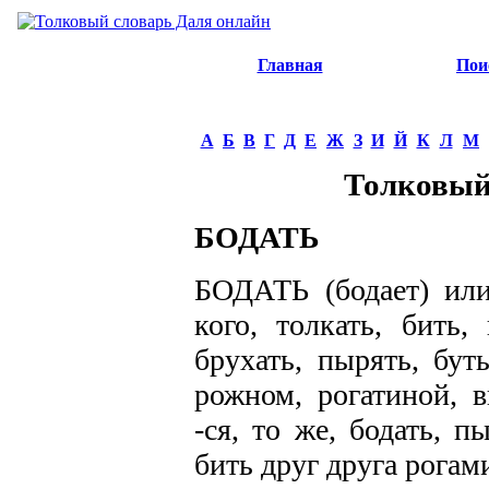
Главная
Пои
А
Б
В
Г
Д
Е
Ж
З
И
Й
К
Л
М
Толковый
БОДАТЬ
БОДАТЬ (бодает) или 
кого, толкать, бить,
брухать, пырять, бут
рожном, рогатиной, 
-ся, то же, бодать, п
бить друг друга рогам