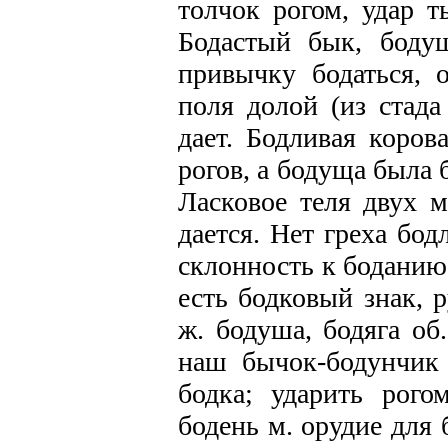
толчок рогом, удар 
Бодастый бык, боду
привычку бодаться, 
поля долой (из стада
дает. Бодливая коров
рогов, а бодуща была 
Ласковое теля двух м
дается. Нет греха бод
склонность к боданию,
есть бодковый знак, р
ж. бодуша, бодяга об
наш бычок-бодунчик 
бодка; ударить рог
бодень м. орудие для 