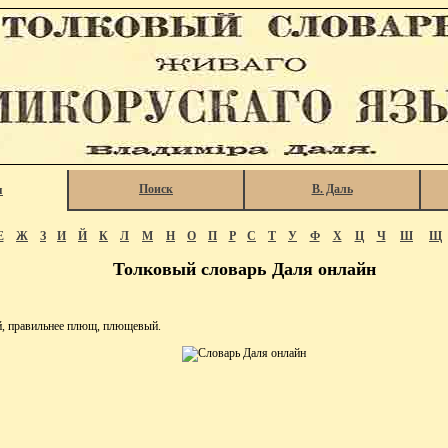
Поиск
В. Даль
я
Е
Ж
З
И
Й
К
Л
М
Н
О
П
Р
С
Т
У
Ф
Х
Ц
Ч
Ш
Щ
Толковый словарь Даля онлайн
 правильнее плющ, плющевый.