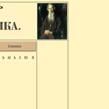
О проекте
Ъ
Ы
Ь
Э
Ю
Я