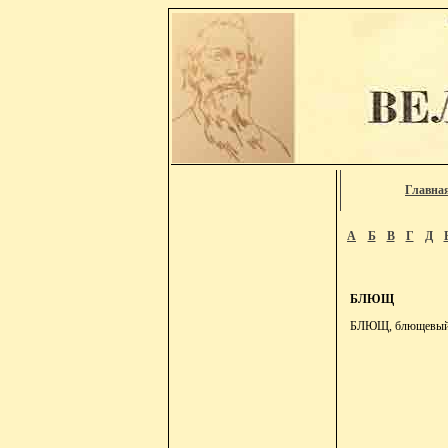
Главна
А
Б
В
Г
Д
БЛЮЩ
БЛЮЩ, блющевый,