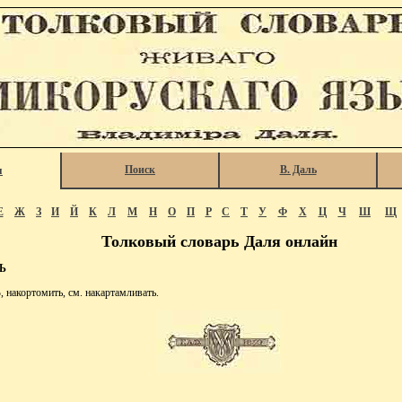
Поиск
В. Даль
я
Е
Ж
З
И
Й
К
Л
М
Н
О
П
Р
С
Т
У
Ф
Х
Ц
Ч
Ш
Щ
Толковый словарь Даля онлайн
Ь
кортомить, см. накартамливать.