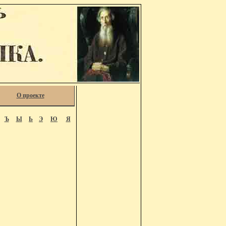
О проекте
Ъ
Ы
Ь
Э
Ю
Я