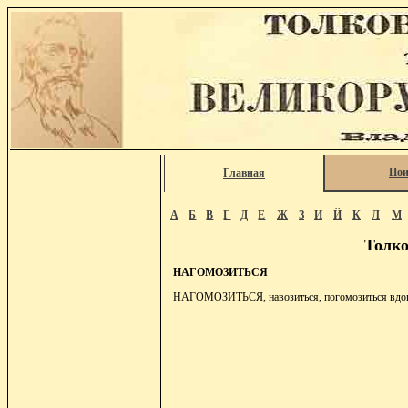
Пои
Главная
А
Б
В
Г
Д
Е
Ж
З
И
Й
К
Л
М
Толко
НАГОМОЗИТЬСЯ
НАГОМОЗИТЬСЯ, навозиться, погомозиться вдово