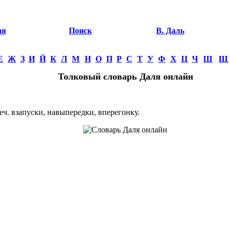
ая
Поиск
В. Даль
Е
Ж
З
И
Й
К
Л
М
Н
О
П
Р
С
Т
У
Ф
Х
Ц
Ч
Ш
Щ
Толковый словарь Даля онлайн
. взапуски, навыпередки, вперегонку.