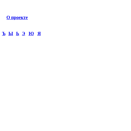
О проекте
Ъ
Ы
Ь
Э
Ю
Я