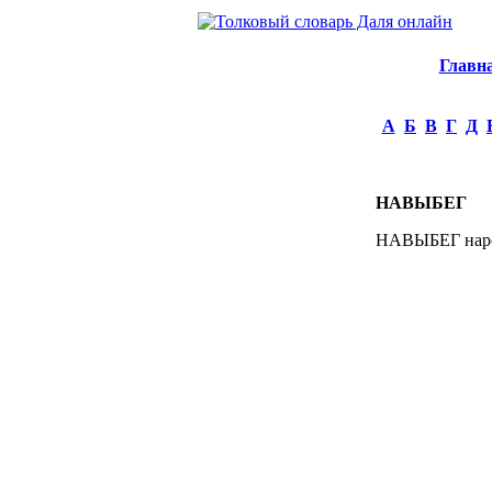
Главн
А
Б
В
Г
Д
НАВЫБЕГ
НАВЫБЕГ нареч