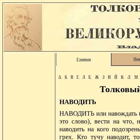
Пои
Главная
А
Б
В
Г
Д
Е
Ж
З
И
Й
К
Л
М
Толковый
НАВОДИТЬ
НАВОДИТЬ или навождать (ма
это слово), вести на что, 
наводить на кого подозрень
грех. Кто тучу наводит, то