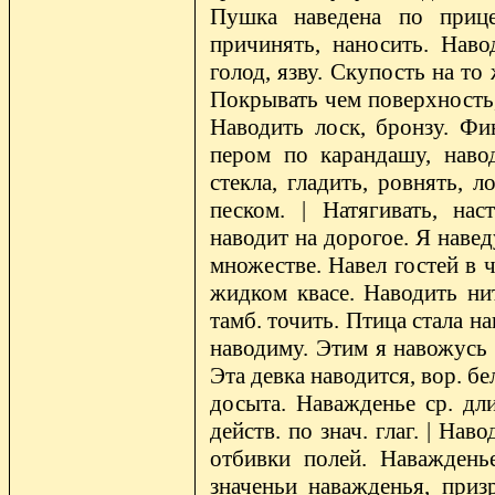
Пушка наведена по прицел
причинять, наносить. Навод
голод, язву. Скупость на то
Покрывать чем поверхность,
Наводить лоск, бронзу. Фи
пером по карандашу, наво
стекла, гладить, ровнять, 
песком. | Натягивать, нас
наводит на дорогое. Я навед
множестве. Навел гостей в ч
жидком квасе. Наводить нит
тамб. точить. Птица стала на
наводиму. Этим я навожусь 
Эта девка наводится, вор. б
досыта. Наважденье ср. дли
действ. по знач. глаг. | Нав
отбивки полей. Наваждень
значеньи наважденья, призр