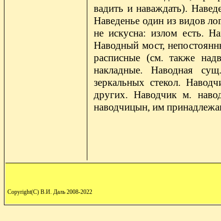
вадить и наваждать). Наведе
Наведенье один из видов лог
не искусна: излом есть. Н
Наводный мост, непостоянны
расписные (см. также над
накладные. Наводная сущ.
зеркальных стекол. Наводч
других. Наводчик м. наво
наводчицын, им принадлежа
Copyright(C) В.И. Даль 2008-2022