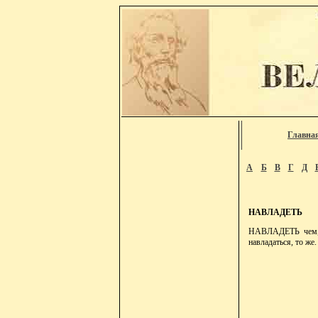
Главна
А
Б
В
Г
Д
НАВЛАДЕТЬ
НАВЛАДЕТЬ чем, п
навладаться, то же.