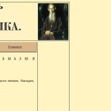
О проекте
Ъ
Ы
Ь
Э
Ю
Я
елся именьем. Навладать,