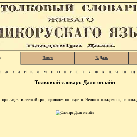
Поиск
В. Даль
я
Е
Ж
З
И
Й
К
Л
М
Н
О
П
Р
С
Т
У
Ф
Х
Ц
Ч
Ш
Щ
Толковый словарь Даля онлайн
ровладеть известный срок, сравнительно недолго. Немного навладел он, не навлад