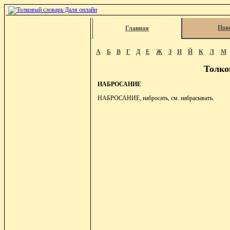
Пои
Главная
А
Б
В
Г
Д
Е
Ж
З
И
Й
К
Л
М
Толко
НАБРОСАНИЕ
НАБРОСАНИЕ, набросать, см. набрасывать.