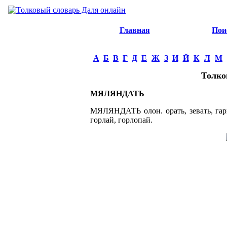
Главная
Пои
А
Б
В
Г
Д
Е
Ж
З
И
Й
К
Л
М
Толко
МЯЛЯНДАТЬ
МЯЛЯНДАТЬ олон. орать, зевать, гарк
горлай, горлопай.