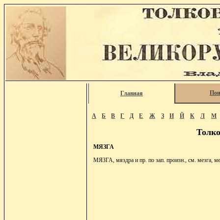
Пои
Главная
А
Б
В
Г
Д
Е
Ж
З
И
Й
К
Л
М
Толко
МЯЗГА
МЯЗГА, мяздра и пр. по зап. произн., см. мезга, ме