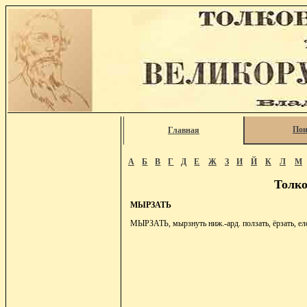
Пои
Главная
А
Б
В
Г
Д
Е
Ж
З
И
Й
К
Л
М
Толко
МЫРЗАТЬ
МЫРЗАТЬ, мырзнуть ниж.-ард. ползать, ёрзать, елоз