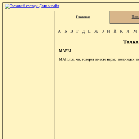
Пои
Главная
А
Б
В
Г
Д
Е
Ж
З
И
Й
К
Л
М
Толко
МАРЫ
МАРЫ ж. мн. говорят вместо нары; | вологодск. пол