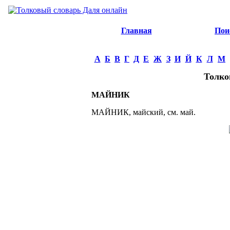
Главная
Пои
А
Б
В
Г
Д
Е
Ж
З
И
Й
К
Л
М
Толко
МАЙНИК
МАЙНИК, майский, см. май.