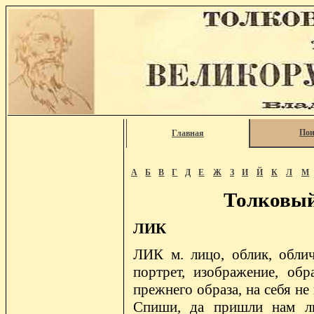
Пои
Главная
А
Б
В
Г
Д
Е
Ж
З
И
Й
К
Л
М
Толковый
ЛИК
ЛИК м. лицо, облик, облич
портрет, изображение, обр
прежнего образа, на себя н
Спиши, да пришли нам лик