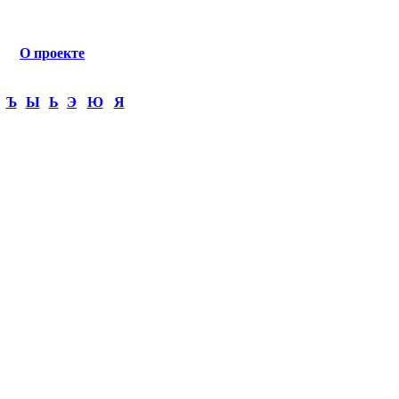
О проекте
Ъ
Ы
Ь
Э
Ю
Я