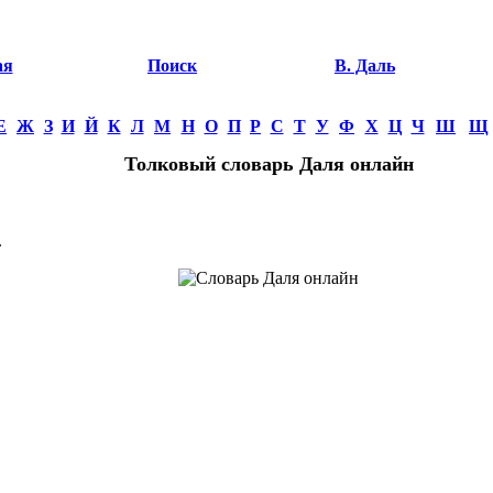
ая
Поиск
В. Даль
Е
Ж
З
И
Й
К
Л
М
Н
О
П
Р
С
Т
У
Ф
Х
Ц
Ч
Ш
Щ
Толковый словарь Даля онлайн
.