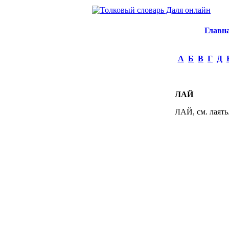
Главн
А
Б
В
Г
Д
ЛАЙ
ЛАЙ, см. лаять