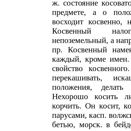
ж. состояние косоват
предмете, а о поло
восходит косвенно, н
Косвенный нало
непоземельный, а напр
пр. Косвенный намек
каждый, кроме имен. 
свойство косвенного
перекашивать, иск
положения, делать
Нехорошо косить ли
корчить. Он косит, к
парусами, касп. волжс
бетью, морск. в бейде