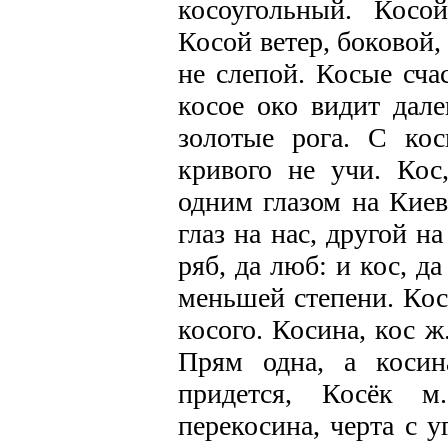
косоугольный. Косой
Косой ветер, боковой,
не слепой. Косые сча
косое око видит дале
золотые рога. С ко
кривого не учи. Кос
одним глазом на Киев
глаз на нас, другой н
ряб, да люб: и кос, д
меньшей степени. Косо
косого. Косина, кос ж
Прям одна, а косин
придется, Косёк м.
перекосина, черта с у