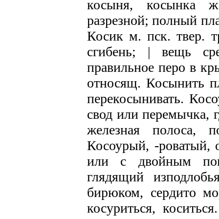
косыня, косынка ж
разрезной; полный пла
Косик м. пск. твер. 
сгибень; | вещь ср
правильное перо в кр
относящ. Косынить пл
перекосынивать. Косо
свод или перемычка, г
железная полоса, п
Косоурый, -роватый, 
или с двойным пог
глядящий изподлобья
бирюком, сердито мо
косуриться, коситься