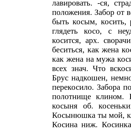
лавировать. -ся, стр
положения. Забор от в
быть косым, косить, 
глядеть косо, с неу
косится, арх. сворач
беситься, как жена ко
как жена на мужа коси
всех знач. Что вскос
Брус надкошен, немно
перекосило. Забора п
полотнище клином. К
косыня об. косеньки
Косынюшка ты мой, к
Косина ниж. Косинка,