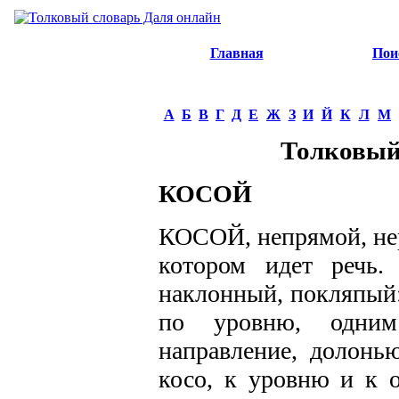
Главная
Пои
А
Б
В
Г
Д
Е
Ж
З
И
Й
К
Л
М
Толковый
КОСОЙ
КОСОЙ, непрямой, нер
котором идет речь. 
наклонный, покляпый:
по уровню, одним
направление, долонью
косо, к уровню и к о