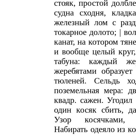
стояк, простой долбл
судна сходня, кладка
железный лом с разд
токарное долото; | во
канат, на котором тяне
и вообще целый круг,
табуна: каждый ж
жеребятами образует
тюленей. Сельдь хо
поземельная мера: дв
квадр. сажен. Угодил
один косяк сбить, д
Узор косячками, 
Набирать одеяло из ко