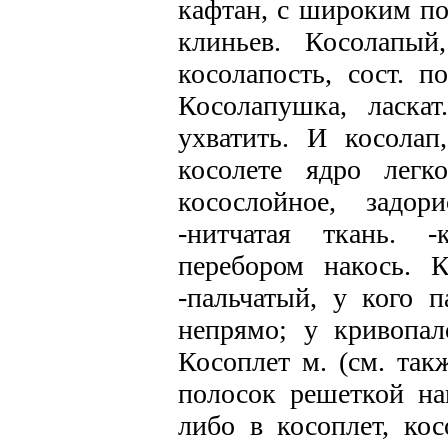
кафтан, с широким по
клиньев. Косолапый,
косолапость, сост. п
Косолапушка, ласка
ухватить. И косолап
косолете ядро легк
косослойное, задор
-нитчатая ткань. -
перебором накось. К
-пальчатый, у кого п
непрямо; у кривопал
Косоплет м. (см. такж
полосок решеткой на
либо в косоплет, кос