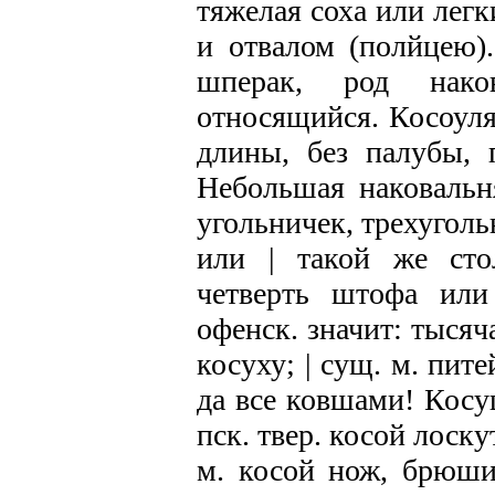
тяжелая соха или легк
и отвалом (полйцею).
шперак, род нако
относящийся. Косоуля
длины, без палубы, 
Небольшая наковальня
угольничек, трехуголь
или | такой же сто
четверть штофа или
офенск. значит: тыся
косуху; | сущ. м. пит
да все ковшами! Косу
пск. твер. косой лоск
м. косой нож, брюши