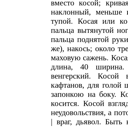
вместо косой; кривая
наклонный, меньше 
тупой. Косая или ко
пальца вытянутой ног
пальца поднятой руки
же), накось; около т
маховую сажень. Косая
длина, 40 ширина. 
венгерский. Косой 
кафтанов, для голой 
запонкою на боку. Ко
косится. Косой взгля
неудовольствия, а пот
| враг, дьявол. Быть