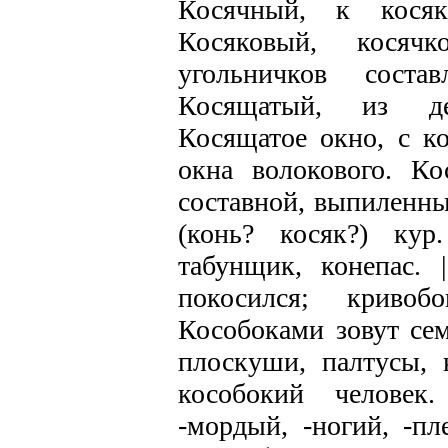
Косячный, к косяк
Косяковый, косячк
угольничков сост
Косящатый, из де
Косящатое окно, с ко
окна волокового. Ко
составной, выпиленны
(конь? косяк?) кур
табунщик, конепас. 
покосился; криво
Кособоками зовут сем
плоскуши, палтусы, 
кособокий человек.
-мордый, -ногий, -пл