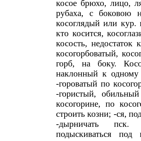
косое брюхо, лицо, л
рубаха, с боковою 
косоглядый или кур. 
кто косится, косоглаз
косость, недостаток 
косогорбоватый, косо
горб, на боку. Кос
наклонный к одному 
-гороватый по косого
-гористый, обильный
косогорине, по косог
строить козни; -ся, п
-дырничать пск. 
подыскиваться под 