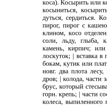
коса). Косырить или к
косыниться, косырить
дуться, сердиться. К
пирог, пирог с кашею
клином, косо отделен
соли, льду, глыба, 
камень, кирпич; или 
лоскуток; | вставка 
бокам, кутик или плат
новг. два плота лесу
дров; | колода, части
брус, который стесыва
горн. крепь; | части с
колеса, выпиленного п