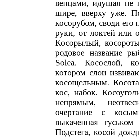
венцами, идущая не п
шире, вверху уже. П
косорубом, своди его 
руки, от локтей или о
Косорылый, косоротый
родовое название ры
Solea. Косослой, к
котором слои извиваю
косощельным. Косотаз
кос, набок. Косоуго
непрямым, неотве
очертание с косым
выкаченная гуськом 
Подстега, косой дожд