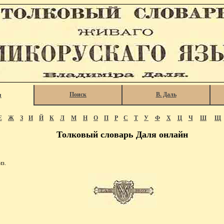
Поиск
В. Даль
я
Е
Ж
З
И
Й
К
Л
М
Н
О
П
Р
С
Т
У
Ф
Х
Ц
Ч
Ш
Щ
Толковый словарь Даля онлайн
из.