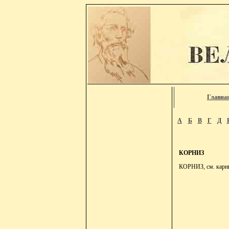
Главна
А
Б
В
Г
Д
КОРНИЗ
КОРНИЗ, см. карн