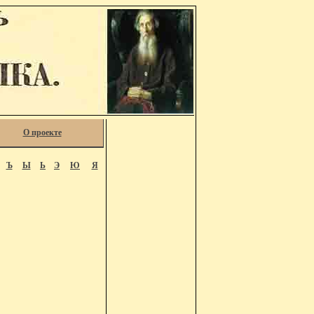
О проекте
Ъ
Ы
Ь
Э
Ю
Я