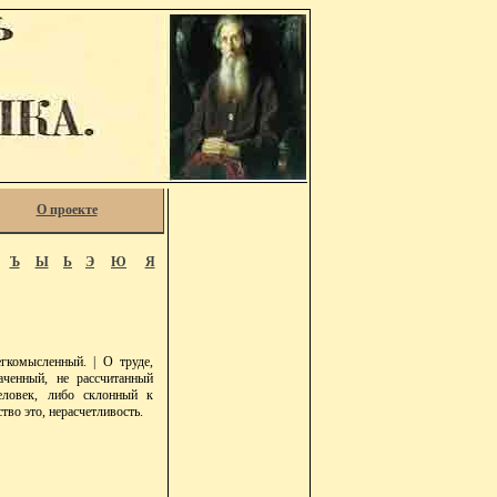
О проекте
Ъ
Ы
Ь
Э
Ю
Я
гкомысленный. | О труде,
лаченный, не рассчитанный
человек, либо склонный к
во это, нерасчетливость.