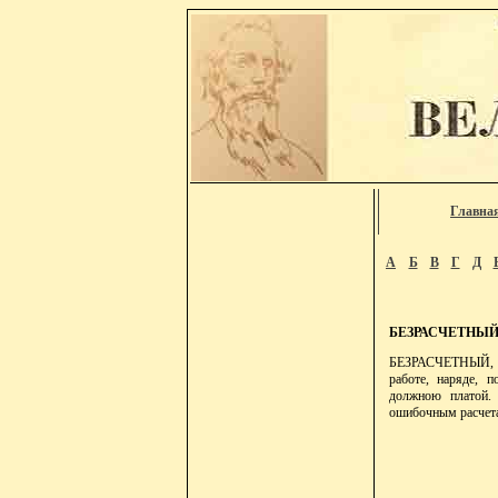
Главна
А
Б
В
Г
Д
БЕЗРАСЧЕТНЫ
БЕЗРАСЧЕТНЫЙ, о 
работе, наряде, п
должною платой. 
ошибочным расчетам