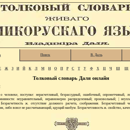
Поиск
В. Даль
я
Е
Ж
З
И
Й
К
Л
М
Н
О
П
Р
С
Т
У
Ф
Х
Ц
Ч
Ш
Щ
Толковый словарь Даля онлайн
Й
человеке, поступке: нерасчетливый, безрассудный, ошибочный, опрометчивый, ле
овинности: неуравнительный, неравномерно распределенный; произвольный; | неуп
Безрасчетность ж. отсутствие должного расчета, соображения. Безрасчетливый 
, либо вовсе не рассчитывающий, идущий наобум. Безрасчетливость ж. свойство, качест