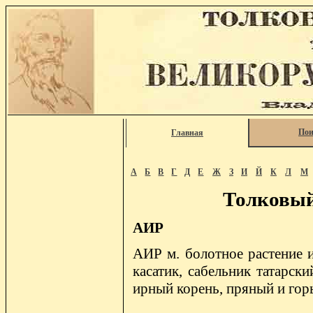
Пои
Главная
А
Б
В
Г
Д
Е
Ж
З
И
Й
К
Л
М
Толковый
АИР
АИР м. болотное растение и
касатик, сабельник татарск
ирный корень, пряный и горь