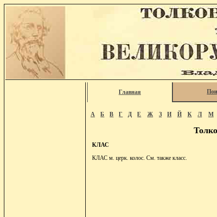
Пои
Главная
А
Б
В
Г
Д
Е
Ж
З
И
Й
К
Л
М
Толко
КЛАС
КЛАС м. церк. колос. См. также класс.