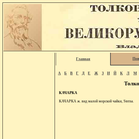
Пои
Главная
А
Б
В
Г
Д
Е
Ж
З
И
Й
К
Л
М
Толко
КАЧАРКА
КАЧАРКА ж. вид малой морской чайки, Sternа.