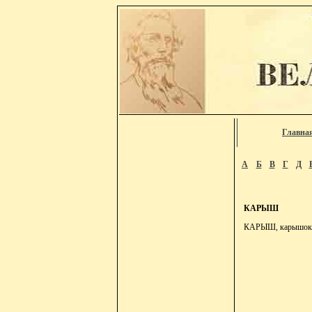
Главна
А
Б
В
Г
Д
КАРЫШ
КАРЫШ, карышок м.