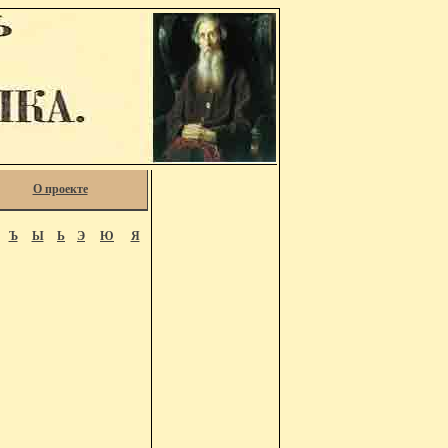
О проекте
Ъ
Ы
Ь
Э
Ю
Я