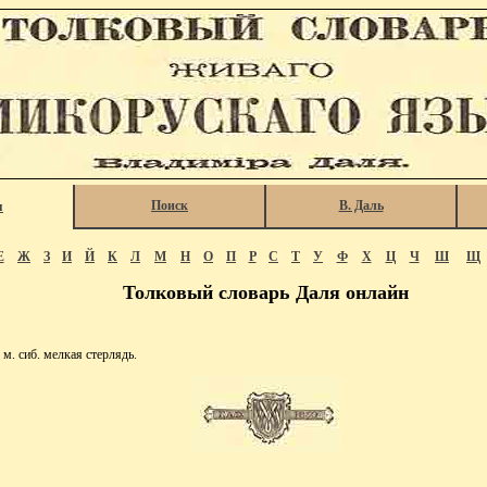
Поиск
В. Даль
я
Е
Ж
З
И
Й
К
Л
М
Н
О
П
Р
С
Т
У
Ф
Х
Ц
Ч
Ш
Щ
Толковый словарь Даля онлайн
 сиб. мелкая стерлядь.