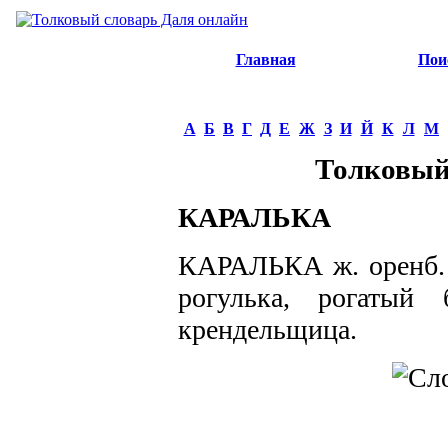
Главная
Пои
А
Б
В
Г
Д
Е
Ж
З
И
Й
К
Л
М
Толковый
КАРАЛЬКА
КАРАЛЬКА ж. оренб. с
рогулька, рогатый 
крендельщица.