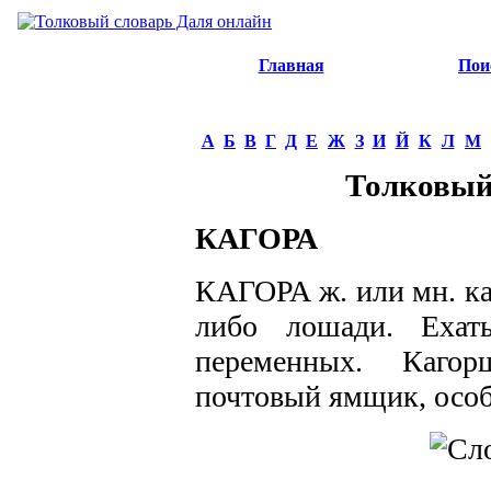
Главная
Пои
А
Б
В
Г
Д
Е
Ж
З
И
Й
К
Л
М
Толковый
КАГОРА
КАГОРА ж. или мн. ка
либо лошади. Ехат
переменных. Каго
почтовый ямщик, особ.