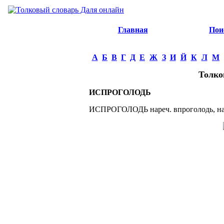
Главная
Пои
А
Б
В
Г
Д
Е
Ж
З
И
Й
К
Л
М
Толко
ИСПРОГОЛОДЬ
ИСПРОГОЛОДЬ нареч. впроголодь, на