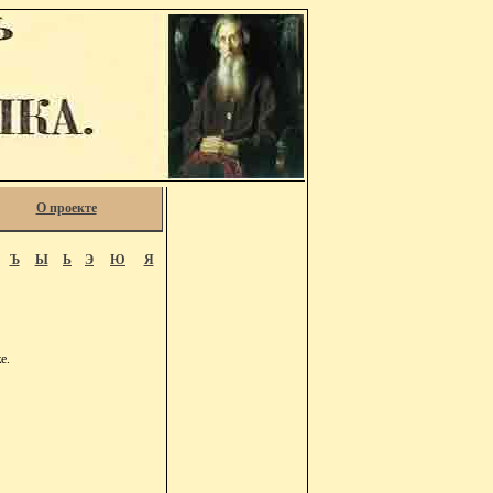
О проекте
Ъ
Ы
Ь
Э
Ю
Я
е.