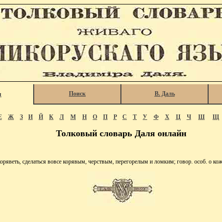
Поиск
В. Даль
я
Е
Ж
З
И
Й
К
Л
М
Н
О
П
Р
С
Т
У
Ф
Х
Ц
Ч
Ш
Щ
Толковый словарь Даля онлайн
яветь, сделаться вовсе корявым, черствым, перегорелым и ломким; говор. особ. о кож