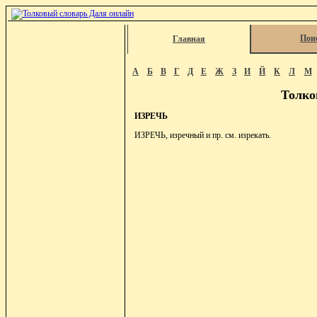
Пои
Главная
А
Б
В
Г
Д
Е
Ж
З
И
Й
К
Л
М
Толко
ИЗРЕЧЬ
ИЗРЕЧЬ, изречный и пр. см. изрекать.