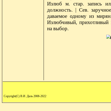
Излюб м. стар. запись и
должность. | Сев. заручно
даваемое одному из мирян.
Излюбчивый, прихотливый 
на выбор.
Copyright(C) В.И. Даль 2008-2022