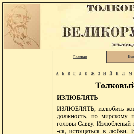
Пои
Главная
А
Б
В
Г
Д
Е
Ж
З
И
Й
К
Л
М
Толковый
ИЗЛЮБЛЯТЬ
ИЗЛЮБЛЯТЬ, излюбить кого
должность, по мирскому п
головы Савву. Излюбленый с
-ся, истощаться в любви. И