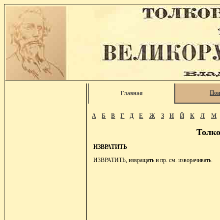
Пои
Главная
А
Б
В
Г
Д
Е
Ж
З
И
Й
К
Л
М
Толко
ИЗВРАТИТЬ
ИЗВРАТИТЬ, извращать и пр. см. изворачивать.