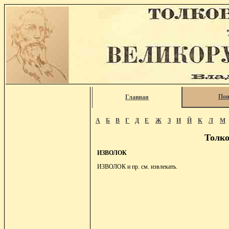
Пои
Главная
А
Б
В
Г
Д
Е
Ж
З
И
Й
К
Л
М
Толко
ИЗВОЛОК
ИЗВОЛОК и пр. см. извлекать.