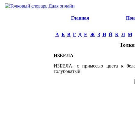
Главная
Пои
А
Б
В
Г
Д
Е
Ж
З
И
Й
К
Л
М
Толко
ИЗБЕЛА
ИЗБЕЛА, с примесью цвета к белом
голубоватый.