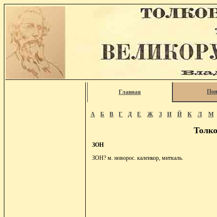
Пои
Главная
А
Б
В
Г
Д
Е
Ж
З
И
Й
К
Л
М
Толко
ЗОН
ЗОН? м. новорос. каленкор, миткаль.