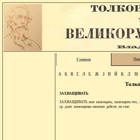
Пои
Главная
А
Б
В
Г
Д
Е
Ж
З
И
Й
К
Л
М
Толко
ЗАХВАЩИВАТЬ
ЗАХВАЩИВАТЬ или захвощать; захвощить что, зач
ср. длит. захвощенье окончат. действ. по глаг.