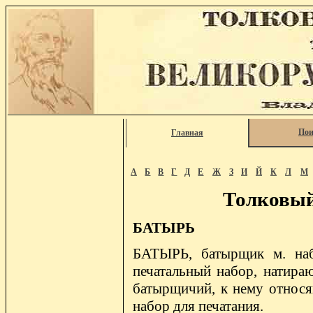
Пои
Главная
А
Б
В
Г
Д
Е
Ж
З
И
Й
К
Л
М
Толковый
БАТЫРЬ
БАТЫРЬ, батырщик м. на
печатальный набор, натира
батырщичий, к нему относящ
набор для печатания.