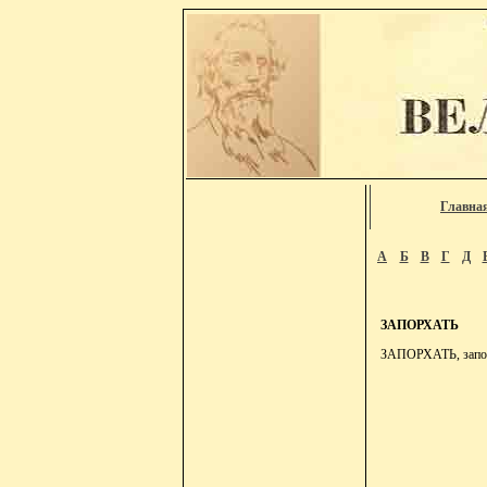
Главна
А
Б
В
Г
Д
ЗАПОРХАТЬ
ЗАПОРХАТЬ, запорх