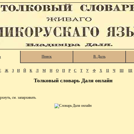
Поиск
В. Даль
я
Е
Ж
З
И
Й
К
Л
М
Н
О
П
Р
С
Т
У
Ф
Х
Ц
Ч
Ш
Щ
Толковый словарь Даля онлайн
нуть, см. запархивать.