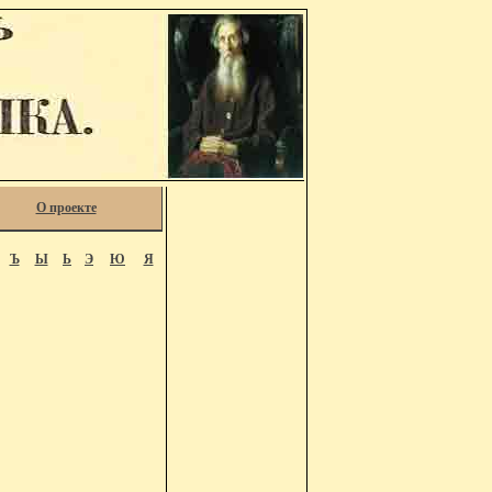
О проекте
Ъ
Ы
Ь
Э
Ю
Я